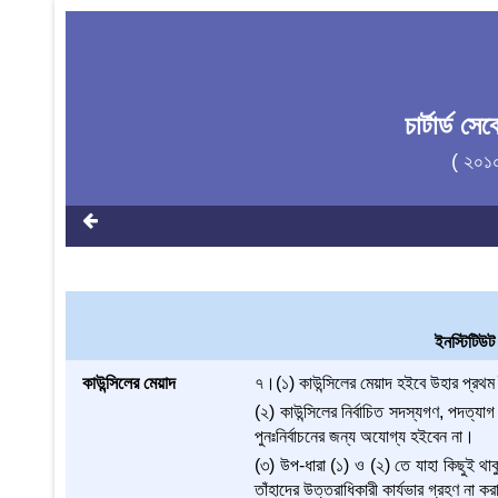
চার্টার্ড 
( ২০১
ইনস্টিটিউট 
কাউন্সিলের মেয়াদ
৭।(১) কাউন্সিলের মেয়াদ হইবে উহার প্রথ
(২) কাউন্সিলের নির্বাচিত সদস্যগণ, পদত্যাগ
পুনঃনির্বাচনের জন্য অযোগ্য হইবেন না।
(৩) উপ-ধারা (১) ও (২) তে যাহা কিছুই থাকুক
তাঁহাদের উত্তরাধিকারী কার্যভার গ্রহণ না ক