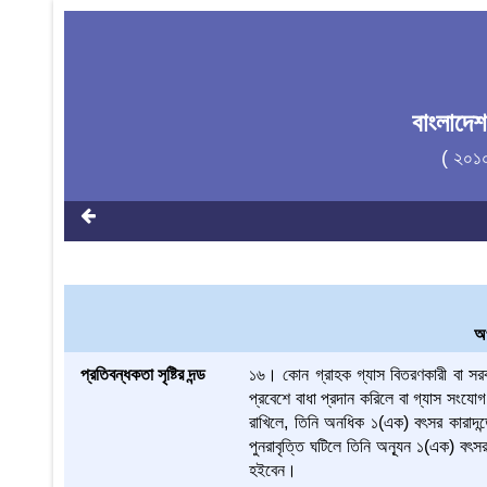
বাংলাদে
( ২০১
অপ
প্রতিবন্ধকতা সৃষ্টির দন্ড
১৬। কোন গ্রাহক গ্যাস বিতরণকারী বা সরবরাহক
প্রবেশে বাধা প্রদান করিলে বা গ্যাস সংযোগ 
রাখিলে, তিনি অনধিক ১(এক) বৎসর কারাদন্
পুনরাবৃত্তি ঘটিলে তিনি অন্যূন ১(এক) বৎসর
হইবেন।