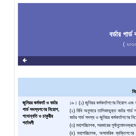
বর্ডার গার
( ২০১
নি
জুনিয়র কর্মকর্তা ও বর্ডার
১৯। (১) জুনিয়র কর্মকর্তাগণের নিয়োগ এবং বর্
গার্ড সদস্যগণের নিয়োগ,
(২) বিধি অনুসারে তালিকাভুক্ত বর্ডার গার্ড
পদোন্নতি ও চাকুরীর
বর্ডার গার্ড সদস্য ও জুনিয়র কর্মকর্তাগণের
শর্তাবলী
(৩) মহাপরিচালক, সরকারের পূর্বানুমোদনক্রমে
(৪) মহাপরিচালক, অসামরিক ব্যক্তিগণের 