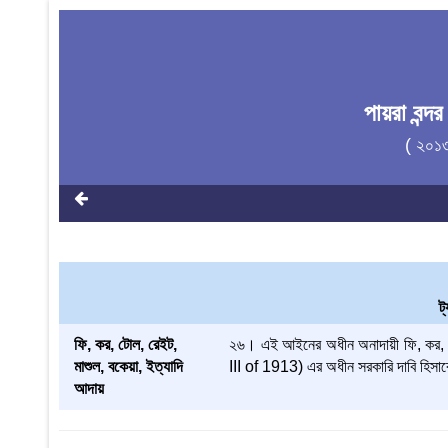
পায়রা বন্দ
( ২০১
ট
ফি, কর, টোল, রেইট,
২৬। এই আইনের অধীন অনাদায়ী ফি, কর
মাশুল, বকেয়া, ইত্যাদি
III of 1913) এর অধীন সরকারি দাবি হিস
আদায়