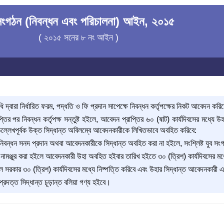
 সংগঠন (নিবন্ধন এবং পরিচালনা) আইন, ২০১৫
( ২০১৫ সনের ৮ নং আইন )
ধি দ্বারা নির্ধারিত ফরম, পদ্ধতি ও ফি প্রদান সাপেক্ষে নিবন্ধন কর্তৃপক্ষের নিকট আবেদন ক
 পর নিবন্ধন কর্তৃপক্ষ সন্তুষ্ট হইলে, আবেদন প্রাপ্তির ৬০ (ষাট) কার্যদিবসের মধ্যে উহা 
 উল্লেখপূর্বক উক্ত সিদ্ধান্ত অবিলম্বে আবেদনকারীকে লিখিতভাবে অবহিত করিবে:
ে নিবন্ধন সনদ প্রদান অথবা আবেদনকারীকে সিদ্ধান্ত অবহিত করা না হইলে, সংশ্লিষ্ট যুব স
মঞ্জুর করা হইলে আবেদনকারী উহা অবহিত হইবার তারিখ হইতে ৩০ (ত্রিশ) কার্যদিবসের মধ
সরকার ৩০ (ত্রিশ) কার্যদিবসের মধ্যে নিষ্পত্তি করিবে এবং উহার সিদ্ধান্ত আবেদনকারী এব
্রদত্ত সিদ্ধান্ত চূড়ান্ত বলিয়া গণ্য হইবে।