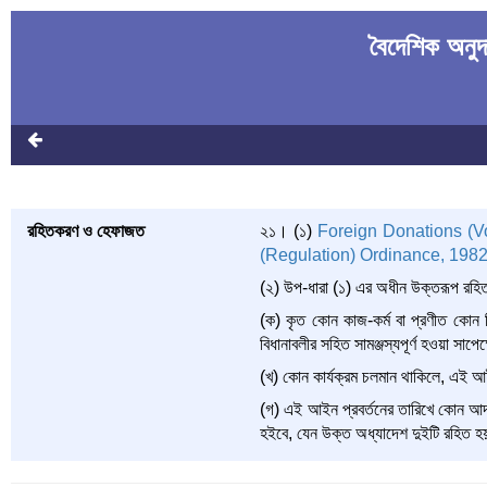
বৈদেশিক অনুদ
রহিতকরণ ও হেফাজত
২১। (১)
Foreign Donations (Vo
(Regulation) Ordinance, 198
(২) উপ-ধারা (১) এর অধীন উক্তরূপ রহ
(ক) কৃত কোন কাজ-কর্ম বা প্রণীত কোন 
বিধানাবলীর সহিত সামঞ্জস্যপূর্ণ হওয়া সা
(খ) কোন কার্যক্রম চলমান থাকিলে, এই আ
(গ) এই আইন প্রবর্তনের তারিখে কোন আদাল
হইবে, যেন উক্ত অধ্যাদেশ দুইটি রহিত 