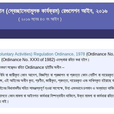
ান (স্বেচ্ছাসেবামূলক কার্যক্রম) রেগুলেশন আইন, ২০১৬
( ২০১৬ সনের ৪৩ নং আইন )
luntary Activities) Regulation Ordinance, 1978
(Ordinance No.
2
(Ordinance No. XXXI of 1982) এতদ্দ্বারা রহিত করা হইল।
িতকরণ সত্ত্বেও রহিত Ordinance দুইটির অধীন –
বিধি বা জারীকৃত কোন আদেশ, বিজ্ঞপ্তি বা প্রজ্ঞাপন বা প্রদত্ত কোন নোটিশ বা দায়
পেক্ষে, এই আইনের অধীন কৃত, প্রণীত, জারীকৃত, প্রদত্ত, দায়েরকৃত এবং দাখিলকৃত হইয়াছে ব
ইনের বিধানাবলীর সহিত সামঞ্জস্যপূর্ণ হওয়া সাপেক্ষে, উহা এমনভাবে চলমান ও অব্যাহত থ
তে কোন মামলা বা আইনগত কার্যধারা নিষ্পন্নাধীন থাকিলে, উক্ত মামলা বা কার্যধারা রহিত
হয় নাই।