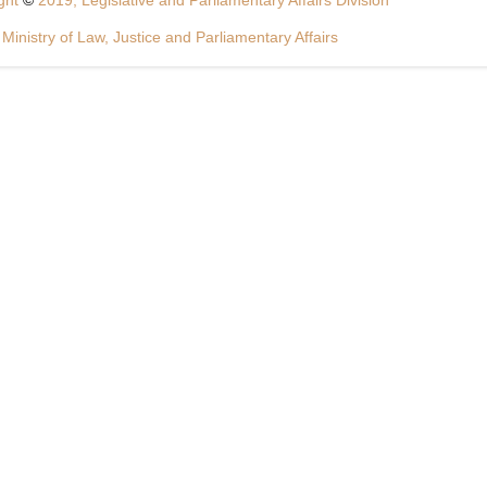
ght
©
2019, Legislative and Parliamentary Affairs Division
Ministry of Law, Justice and Parliamentary Affairs