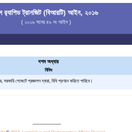
স র‍্যাপিড ট্রানজিট (বিআরটি) আইন, ২০১৬
( ২০১৬ সনের ৪৯ নং আইন )
দশম অধ্যায়
বিবিধ
 সরকারি গেজেটে প্রজ্ঞাপন দ্বারা, বিধি প্রণয়ন করিতে পারিবে।