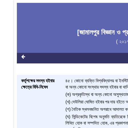
[জামালপুর বিজ্ঞান ও প
1
( ২০১
কর্তৃপক্ষের সদস্য হইবার
৪৫। কোনো ব্যক্তি বিশ্ববিদ্যালয় বা ইনস্টি
ক্ষেত্রে বিধি-নিষেধ
বা অন্য কোনো সংস্থার সদস্য হইবার বা থাক
(ক) অপ্রকৃতিস্থ বা অন্য কোনো অসুস্থতাজ
(খ) দেউলিয়া ঘোষিত হইবার পর দায় হইতে অব
(গ) নৈতিক স্খলনজনিত অপরাধে আদালত কর্তৃ
(ঘ) সিন্ডিকেটের বিশেষ অনুমতি ব্যতিরেকে ব
লিখিত হোক বা সম্পদিত হোক, এর প্রকাশনা,