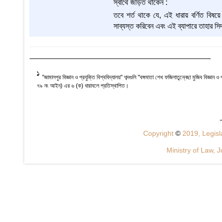
স্বার্থে জড়িত থাকেন :
তবে শর্ত থাকে যে, এই ধারায় বর্ণিত বিষয়ে
সাব্যস্ত করিবেন এবং এই ব্যাপারে তাহার সি
1
"জামালপুর বিজ্ঞান ও প্রযুক্তি বিশ্ববিদ্যালয়" শব্দগুলি "বঙ্গমাতা শেখ ফজিলাতুন্নেছা মুজিব বিজ্ঞান ও প
৭৯ নং আইন) এর ৬ (ক) ধারাবলে প্রতিস্থাপিত।
Copyright
©
2019, Legisla
Ministry of Law, J