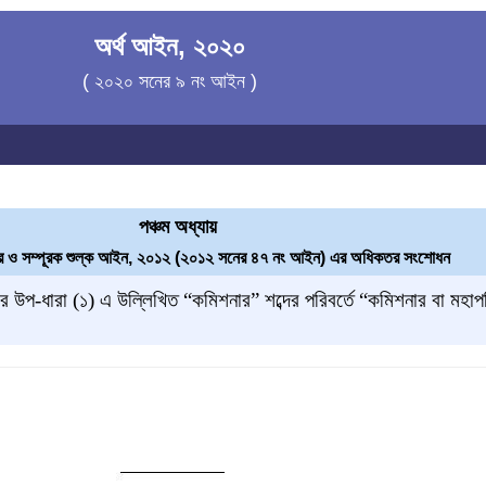
অর্থ আইন, ২০২০
( ২০২০ সনের ৯ নং আইন )
পঞ্চম অধ্যায়
কর ও সম্পূরক শুল্ক আইন, ২০১২ (২০১২ সনের ৪৭ নং আইন) এর অধিকতর সংশোধন
র উপ
-ধারা (১) এ উল্লিখিত “কমিশনার” শব্দের পরিবর্তে “কমিশনার বা মহাপ