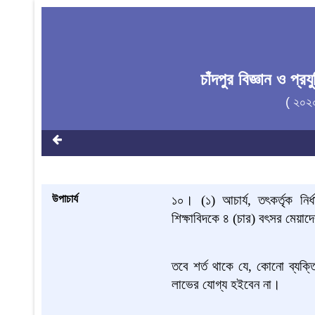
চাঁদপুর বিজ্ঞান ও প্
( ২০২
উপাচার্য
১০।
(১) আচার্য, তৎকর্তৃক নির
শিক্ষাবিদকে ৪ (চার) বৎসর মেয়াদে
তবে শর্ত থাকে যে, কোনো ব্যক্
লাভের যোগ্য হইবেন না।