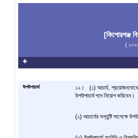
[কিশোরগঞ্জ ব
1
( ২০২
উপউপাচার্য
১২।
(
১
)
আচার্য
,
প্রয়োজনবোধ
উপউপাচার্য
পদে
নিয়োগ
করিবেন।
(
২
)
আচার্যের
সন্তুষ্টি
সাপেক্ষে
উপউপ
(
৩
)
উপউপাচার্য
সংবিধি
ও
বিশ্ববি