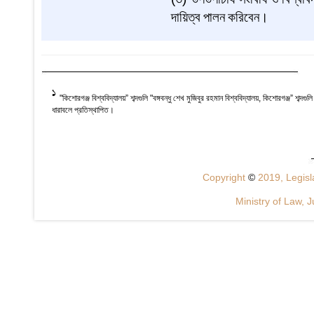
দায়িত্ব
পালন
করিবেন।
1
"কিশোরগঞ্জ বিশ্ববিদ্যালয়” শব্দগুলি "বঙ্গবন্ধু শেখ মুজিবুর রহমান বিশ্ববিদ্যালয়, কিশোরগঞ্জ” শব্দগু
ধারাবলে প্রতিস্থাপিত।
Copyright
©
2019, Legisla
Ministry of Law, J