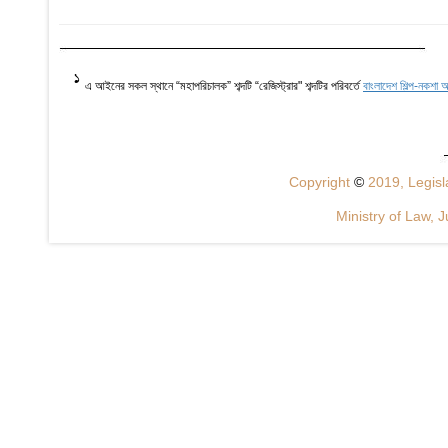
1
এ আইনের সকল স্থানে “মহাপরিচালক” শব্দটি “রেজিস্ট্রার" শব্দটির পরিবর্তে
বাংলাদেশ শিল্প-নকশা
Copyright
©
2019, Legisla
Ministry of Law, J