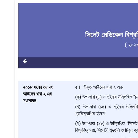
সিলেট মেডিকেল বিশ্
( ২০২
২০১৮ সনের ৩৮ নং
৫। উক্ত আইনের ধারা ২ এর-
আইনের ধারা ২ এর
(ক) উপ-ধারা (৮) এ দুইবার উল্লিখিত “চ্যান
সংশোধন
(খ) উপ-ধারা (১৫) এ দুইবার উল্লিখিত “
প্রতিস্থাপিত হইবে;
(গ) উপ-ধারা (১৮) এ উল্লিখিত “সিলেট মে
বিশ্ববিদ্যালয়, সিলেট” শব্দগুলি ও চিহ্ন 