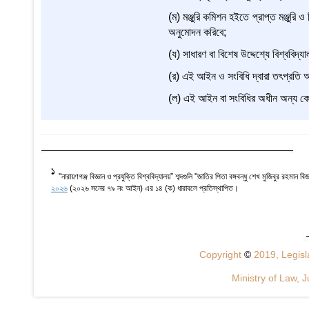
(ম) মঞ্জুরি কমিশন হইতে প্রাপ্ত মঞ্জুরি
অনুমোদন করিবে;
(য) সাধারণ বা বিশেষ উদ্দেশ্যে বিশ্ববি
(র) এই আইন ও সংবিধি দ্বারা তৎপ্রতি অ
(ল) এই আইন বা সংবিধির অধীন অন্য কোন
1
"নারায়ণগঞ্জ বিজ্ঞান ও প্রযুক্তি বিশ্ববিদ্যালয়” শব্দগুলি "জাতির পিতা বঙ্গবন্ধু শেখ মুজিবুর রহমান বিজ
২০২৬
(২০২৬ সনের ৭৯ নং আইন) এর ১৪ (ক) ধারাবলে প্রতিস্থাপিত।
Copyright
©
2019, Legisla
Ministry of Law, J