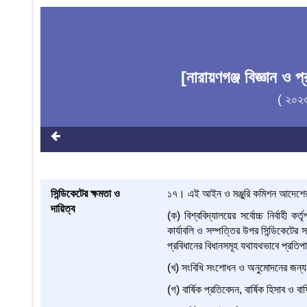
[নারায়ণগঞ্জ বিজ্ঞান ও 
1
( ২০২
সিন্ডিকেটের ক্ষমতা ও
১৭। এই আইন ও মঞ্জুরি কমিশন আদেশের বি
দায়িত্ব
(ক) বিশ্ববিদ্যালয়ের সর্বোচ্চ নির্বাহী কর
কার্যাবলি ও সম্পত্তির উপর সিন্ডিকেটের 
প্রবিধানের বিধানসমূহ যথাযথভাবে প্রতিপা
(খ) সংবিধি সংশোধন ও অনুমোদনের জন্য 
(গ) বার্ষিক প্রতিবেদন, বার্ষিক হিসাব ও বা