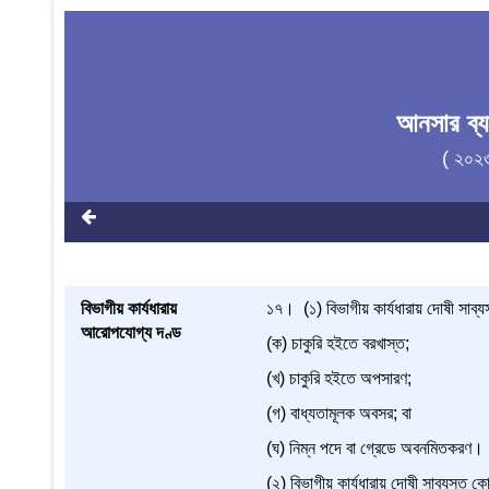
আনসার ব্
( ২০২
বিভাগীয় কার্যধারায়
১৭। (১) বিভাগীয় কার্যধারায় দোষী সাব্য
আরোপযোগ্য দণ্ড
(ক) চাকুরি হইতে বরখাস্ত;
(খ) চাকুরি হইতে অপসারণ;
(গ) বাধ্যতামূলক অবসর; বা
(ঘ) নিম্ন পদে বা গ্রেডে অবনমিতকরণ।
(২) বিভাগীয় কার্যধারায় দোষী সাব্যস্ত 