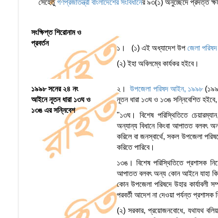
সেহেতু
গণপ্রজাতন্ত্রী বাংলাদেশের সংবিধান
ের ৯৩(১) অনুচ্ছেদে প্রদত্ত ক
সংক্ষিপ্ত শিরোনাম ও
প্রবর্তন
১। (১) এই অধ্যাদেশ উপ
জেলা পরিষদ
(২) ইহা অবিলম্বে কার্যকর হইবে।
১৯৯৮ সনের ২৪ নং
২।
উপজেলা পরিষদ আইন, ১৯৯৮
(১৯৯
আইনে নূতন ধারা ১৩ঘ ও
নূতন ধারা ১৩ঘ ও ১৩ঙ সন্নিবেশিত হইবে
১৩ঙ এর সন্নিবেশ
"১৩ঘ। বিশেষ পরিস্থিতিতে চেয়ারম্য
অন্যান্য বিধানে কিংবা আপাতত বলবৎ অন
করিলে বা জনস্বার্থে, সকল উপজেলা পরিষদ
করিতে পারিবে।
১৩ঙ। বিশেষ পরিস্থিতিতে প্রশাসক নিয়
আপাতত বলবৎ অন্য কোন আইনে যাহা কিছুই 
কোন উপজেলা পরিষদে উহার কার্যাবলী সম্পা
পরবর্তী আদেশ না দেওয়া পর্যন্ত প্রশাসক 
(২) সরকার, প্রয়োজনবোধে, যথাযথ বলিয়া