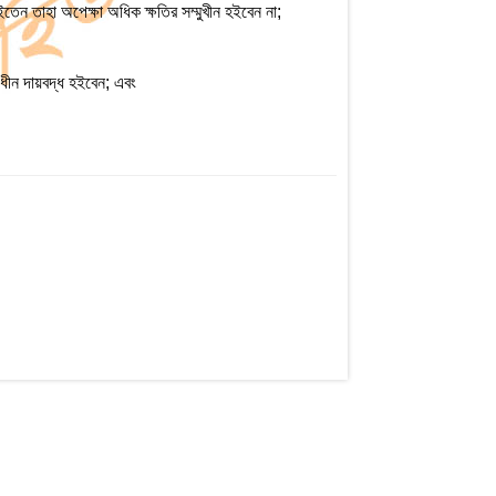
েন তাহা অপেক্ষা অধিক ক্ষতির সম্মুখীন হইবেন না;
অধীন দায়বদ্ধ হইবেন; এবং