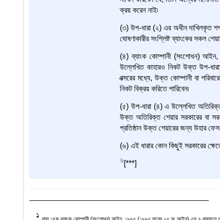
ক্রয় করেন নাই৷
(৩) উপ-ধারা (২) এর অধীন দাখিলকৃত শপ
ঘোষণাকারীর সংশ্লিষ্ট ব্যাংকের সকল শেয়
(৪) ব্যাংক কোম্পানী (সংশোধন) আইন
উল্লেখিত কাহারও নিকট উক্ত উপ-ধারায়
বত্সরের মধ্যে, উক্ত কোম্পানী বা পরিবা
নিকট বিক্রয় করিতে পারিবেন৷
(৫) উপ-ধারা (৪) এ উল্লেখিত অতিরিক্ত
উক্ত অতিরিক্ত শেয়ার সরকারের বা সরকার 
প্রতিষ্ঠান উক্ত শেয়ারের জন্য উহার ফেস 
(৬) এই ধারার কোন কিছুই সরকারের ক্ষেত্
6
[***]
1
ধারা ১৪ক ব্যাংক কোম্পানী (সংশোধন) আইন, ১৯৯৫ (১৯৯৫ সনের ২৫ নং আইন) এর ৭ ধারাবলে প