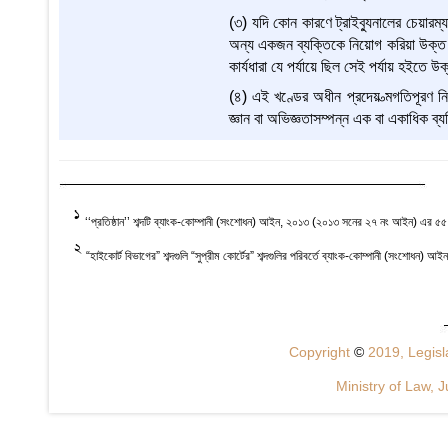
(৩) যদি কোন কারণে ট্রাইব্যুনালের চেয়ারম
অন্য একজন ব্যক্তিকে নিয়োগ করিয়া উক্ত শূ
কার্যধারা যে পর্যায়ে ছিল সেই পর্যায় হইতে উক্
(৪) এই খণ্ডের অধীন প্রদেয় ত্মগতিপূরণ নি
জ্ঞান বা অভিজ্ঞতাসম্পন্ন এক বা একাধিক ব্
1
‘‘প্রতিষ্ঠান’’ শব্দটি ব্যাংক-কোম্পানী (সংশোধন) আইন, ২০১৩ (২০১৩ সনের ২৭ নং আইন) এর ৫৫ 
2
“হাইকোর্ট বিভাগের” শব্দগুলি “সুপ্রীম কোর্টের” শব্দগুলির পরিবর্তে ব্যাংক-কোম্পানী (সংশো
Copyright
©
2019, Legisla
Ministry of Law, J