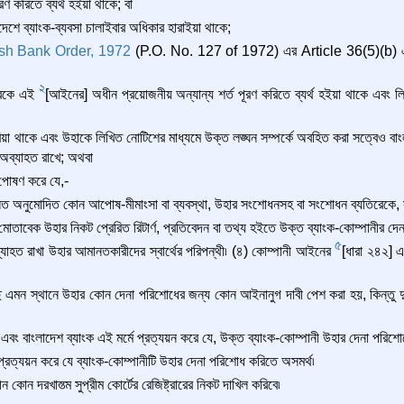
ণ করিতে ব্যর্থ হইয়া থাকে; বা
েশে ব্যাংক-ব্যবসা চালাইবার অধিকার হারাইয়া থাকে;
sh Bank Order, 1972
(P.O. No. 127 of 1972) এর Article 36(5)(b) এর 
2
িরেকে এই
[আইনের] অধীন প্রয়োজনীয় অন্যান্য শর্ত পূরণ করিতে ব্যর্থ হইয়া থাকে এবং ল
া থাকে এবং উহাকে লিখিত নোটিশের মাধ্যমে উক্ত লঙ্ঘন সম্পর্কে অবহিত করা সত্বেও বাংলা
ন অব্যাহত রাখে; অথবা
 পোষণ করে যে,-
লত অনুমোদিত কোন আপোষ-মীমাংসা বা ব্যবস্থা, উহার সংশোধনসহ বা সংশোধন ব্যতিরেকে, সন্
োতাবেক উহার নিকট প্রেরিত রিটার্ণ, প্রতিবেদন বা তথ্য হইতে উক্ত ব্যাংক-কোম্পানীর দে
5
ব্যাহত রাখা উহার আমানতকারীদের স্বার্থের পরিপন্থী৷ (৪) কোম্পানী আইনের
[ধারা ২৪২] এর
এমন স্থানে উহার কোন দেনা পরিশোধের জন্য কোন আইনানুগ দাবী পেশ করা হয়, কিন্তু দুই
বং বাংলাদেশ ব্যাংক এই মর্মে প্রত্যয়ন করে যে, উক্ত ব্যাংক-কোম্পানী উহার দেনা পরিশোধ
 প্রত্যয়ন করে যে ব্যাংক-কোম্পানীটি উহার দেনা পরিশোধ করিতে অসমর্থ৷
কোন দরখাস্ত্ম সুপ্রীম কোর্টের রেজিষ্ট্রারের নিকট দাখিল করিবে৷