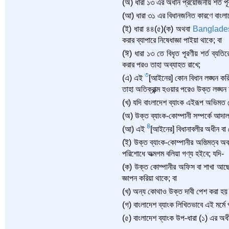
(অ) ধারা ১৩ এর অধীন প্রয়োজনীয় শর্ত পূর
(আ) ধারা ৩১ এর বিধানজনিত কারণে বাংলাদ
(ই) ধারা ৪৪(৫)(ক) অথবা
Banglade
করার ব্যাপারে নিষেধাজ্ঞা পাইয়া থাকে; বা
(ঈ) ধারা ১৩ তে বিধৃত পূরণীয় শর্ত ব্যত
করার পরও তাহা অব্যাহত রাখে;
3
(এ) এই
[আইনের] কোন বিধান লঙ্ঘন করিয়
তাহা অতিক্রান্ত্ম হওয়ার পরেও উক্ত লঙ্ঘ
(খ) যদি বাংলাদেশ ব্যাংক এইরূপ অভিমত
(অ) উক্ত ব্যাংক-কোম্পানী সম্পর্কে আদা
4
(আ) এই
[আইনের] বিধানাবলীর অধীন বা ম
(ই) উক্ত ব্যাংক-কোম্পানীর অস্ত্মিত্ব অ
পরিশোধে অত্মগম বলিয়া গণ্য হইবে; যদি-
(ক) উক্ত কোম্পানীর অফিস বা শাখা আছে 
জ্ঞাপন করিয়া থাকে; বা
(খ) অন্য কোথাও উক্ত দাবী পেশ করা হয় এ
(গ) বাংলাদেশ ব্যাংক লিখিতভাবে এই মর্মে
(৫) বাংলাদেশ ব্যাংক উপ-ধারা (১) এর অধীন 