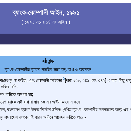
ব্যাংক-কোম্পানী আইন, ১৯৯১
( ১৯৯১ সনের ১৪ নং আইন )
ষষ্ঠ খন্ড
ব্যাংক-কোম্পানীর ব্যাবসা সাময়িক ভাবে বন্ধ রাখা ও অবসায়ন
1
কে ত্মগুণ্ন না করিয়া, এবং কোম্পানী আইনের
[ধারা ২২৮, ২৪১ এবং ৩৭২] এ যাহা কিছু থাক
করিবে, যদি-
শোধ করিতে অত্মগম হয়;
াদেশ ব্যাংক এই ধারা বা ধারা ৬৪ এর অধীন আবেদন করে৷
লে, বাংলাদেশ ব্যাংক উক্ত নির্দেশে উলিস্্নখিত ব্যাংক-কোম্পানীর অবসায়নের জন্য এই ধার
্য বাংলাদেশ ব্যাংক এই ধারার অধীনে আবেদন করিতে পারে,-