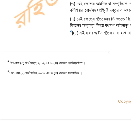
(৬) যেই ক্ষেত্রে আংশিক বা সম্পূর্ণরূপে
কমিশনার, বোর্ডসহ সংশ্লিষ্ট দপ্তর বা 
(৭) যেই ক্ষেত্রে মতৈক্যের ভিত্তিতে ব
বিষয়সহ অন্যান্য বিষয়ে যথাযথ আইনানুগ 
2
[(৮) এই ধারার অধীন মতৈক্য, বা ব্যর্থ বি
1
উপ-ধারা (৩) অর্থ আইন, ২০১২ এর ৭৮(ক) ধারাবলে প্রতিস্থাপিত ।
2
উপ-ধারা (৮) অর্থ আইন, ২০১২ এর ৭৮(খ) ধারাবলে সংযোজিত ।
Copyri