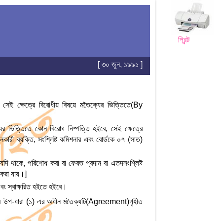
প্রিন্ট
[ ৩০ জুন, ১৯৯১ ]
েই ক্ষেত্রে বিরোধীয় বিষয়ে মতৈক্যের ভিত্তিতে(By
যের ভিত্তিতে কোন বিরোধ নিষ্পত্তি হইবে, সেই ক্ষেত্রে
কারী ব্যক্তি, সংশ্লিষ্ট কমিশনার এবং বোর্ডকে ০৭ (সাত)
 যদি থাকে, পরিশোধ করা বা ফেরত প্রদান বা এতদসংশ্লিষ্ট
ন করা যায়।]
বং স্বাক্ষরিত হইতে হইবে।
াধ্যমে উপ-ধারা (১) এর অধীন মতৈক্যটি(Agreement)গৃহীত