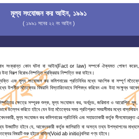
মূল্য সংযোজন কর আইন, ১৯৯১
( ১৯৯১ সনের ২২ নং আইন )
রোধ সংক্রান্ত কোন ঘটনা বা আইন(Fact or law) সম্পর্কে ঐক্যমত পোষণ করেন, স
া বিকল্প বিরোধ-নিষ্পত্তি প্রক্রিয়ায় নিষ্পত্তি করা যাইবে।
 ব্যক্তি এবং মূল্য সংযোজন কর কমিশনারের প্রতিনিধির মধ্যে আংশিক বা সম্পূর্ণ মতৈক্
ধ্যে উপনীত মতৈক্যের বিষয়াদি বিস্তারিতভাবে লিপিবদ্ধ করিবেন এবং উহা সংক্ষুব্ধ আবেদন
্পত্তির ক্ষেত্রে সম্পূরক শুল্ক, মূল্য সংযোজন কর, অর্থদন্ড, জরিমানা ও আরোপিত সুদ,
র্দিষ্টভাবে উল্লেখ করিতে হইবে যেন উহা মতৈক্যের সময় প্রতিশ্রুত সময়সীমার মধ্যে বাস্তবায়
কারী, মূল্য সংযোজন কর কমিশনারের প্রতিনিধি এবং সহায়তাকারী কর্তৃক সীলমোহরকৃত এ
ে তথ্য উদ্ঘাটিত হইবে যে, আবেদনকারী কর্তৃক জালিয়াতি বা অসত্য তথ্য উপস্থাপনের ম
ৈক্যের বিষয়টি শুরু হইতে বাতিল(Void ab initio)বলিয়া গণ্য হইবে।