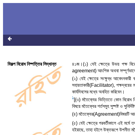
বিকল্প বিরোধ নিষ্পত্তির সিদ্ধান্ত
৪১জ।(১) যেই ক্ষেত্রে উভয় পক্ষ বি
agreement) আংশিক অথবা সম্পূর্ণভাবে উহ
(২) যেই ক্ষেত্রে সংক্ষুব্ধ আবেদনকারী
সহায়তাকারী(Facilitator), পক্ষদ্বয়ের ম
কার্যদিবসের মধ্যে অবহিত করিবেন।
1
[(৩) মতৈক্যের ভিত্তিতে কোন বিরোধ নিষ
বিষয়ে মতৈক্যের শর্তসমুহ সুষ্পষ্ট ও সুনি
(৪) মতৈক্যের(Agreement)বিষয়টি আবেদন
(৫) যেই ক্ষেত্রে পরবর্তীকালে এই মর্ম
হইয়াছে, তাহা হইলে উক্তরূপে উপনীত মত