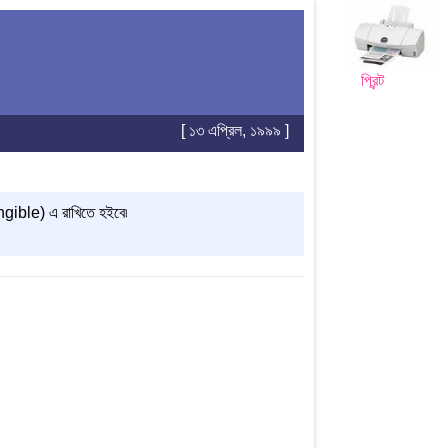
প্রিন্ট
[ ১৩ এপ্রিল, ১৯৯৯ ]
ngible) এ রাখিতে হইবে৷