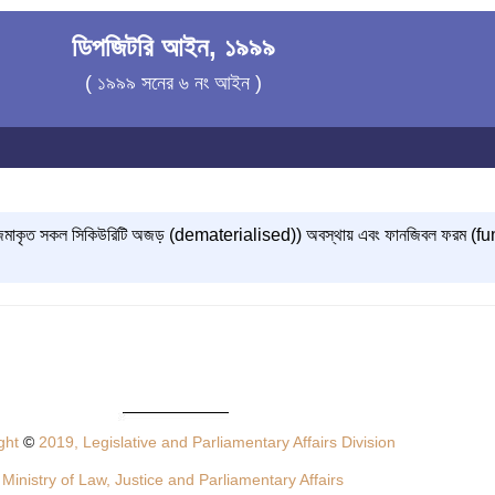
ডিপজিটরি আইন, ১৯৯৯
( ১৯৯৯ সনের ৬ নং আইন )
ংশ জমাকৃত সকল সিকিউরিটি অজড় (dematerialised)) অবস্থায় এবং ফানজিবল ফরম (fu
ght
©
2019, Legislative and Parliamentary Affairs Division
Ministry of Law, Justice and Parliamentary Affairs