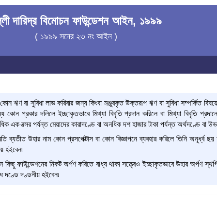
্লী দারিদ্র বিমোচন ফাউন্ডেশন আইন, ১৯৯৯
( ১৯৯৯ সনের ২৩ নং আইন )
 ঋণ বা সুবিধা লাভ করিবার জন্য কিংবা মঞ্জুরকৃত উক্তরূপ ঋণ বা সুবিধা সম্পর্কিত বিষয়
্য কোন প্রকার দলিলে ইচ্ছাকৃতভাবে মিথ্যা বিবৃতি প্রদান করিলে বা মিথ্যা বিবৃতি প্রদান
ধিক এক বত্সর পর্যন্ত মেয়াদের কারাদণ্ডে বা অনধিক দশ হাজার টাকা পর্যন্ত অর্থদণ্ডে বা উ
তি ব্যতীত উহার নাম কোন প্রসপেক্টাস বা কোন বিজ্ঞাপনে ব্যবহার করিলে তিনি অনূর্ধ্ব ছয়
ীয় হইবেন৷
ু ফাউন্ডেশনের নিকট অর্পণ করিতে বাধ্য থাকা সত্ত্বেও ইচ্ছাকৃতভাবে উহার অর্পণ স্থগিত 
িধ দণ্ডে দণ্ডনীয় হইবেন৷