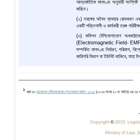
আন্তর্জাতিক মানদণ্ড অনুযায়ী সংশ্লিষ্ট
করিবে।
(২) তরঙ্গের অবৈধ ব্যবহার রোধকরণ এ
একটি শক্তিশালী ও কার্যকরী তরঙ্গ পরি
(৩) কমিশন টেলিযোগাযোগ অবকাঠামো, জ
(Electromagnetic Field- EMF) 
সম্পর্কিত মানদণ্ড নির্ধারণ, পরিমাপ, বি
কারিগরি বিভাগ বা ইউনিট থাকিবে, যাহা উপ
1
ধারা ৫৮
বাংলাদেশ টেলিযোগাযোগ (সংশোধন) আইন, ২০২৬
(২০২৬ সনের ৫১ নং আইন) এর ৩৯ ধারা
Copyright
©
2019, Legisla
Ministry of Law, J