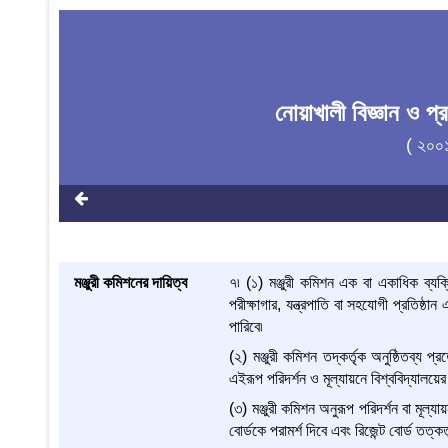
নোয়াখালী বিজ্ঞান ও প
( ২০০
মঞ্জুরী কমিশনের দায়িত্ব
৭৷ (১) মঞ্জুরী কমিশন এক বা একাধিক ব্যক্
পরীক্ষাগার, যন্ত্রপাতি বা সহযোগী প্রতিষ্ঠান
পারিবে৷
(২) মঞ্জুরী কমিশন তদ্‌কর্তৃক অনুষ্ঠিতব্য প্
এইরূপ পরিদর্শন ও মূল্যায়নে বিশ্ববিদ্যালয়ে
(৩) মঞ্জুরী কমিশন অনুরূপ পরিদর্শন বা মূল্য
বোর্ডকে পরামর্শ দিবে এবং রিজেন্ট বোর্ড তত্ক