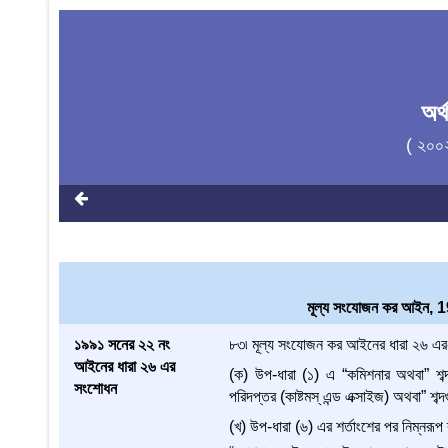
অর
( ২০০
মূল্য সংযোজন কর আইন, 
১৯৯১ সনের ২২ নং
৮৩৷ মূল্য সংযোজন কর আইনের ধারা ২৬ এর
আইনের ধারা ২৬ এর
(ক) উপ-ধারা (১) এ “কমিশনার অথবা” শব্দ
সংশোধন
পরিদপ্তর (কাষ্টমস্‌ এন্ড এক্সাইজ) অথবা” শব
(খ) উপ-ধারা (৬) এর শর্তাংশের পর নিম্নরূপ