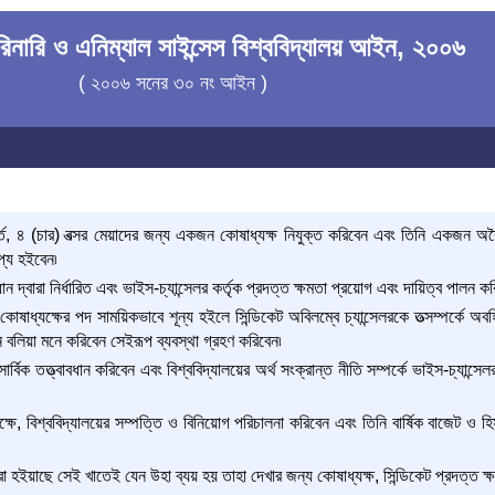
েরিনারি ও এনিম্যাল সাইন্সেস বিশ্ববিদ্যালয় আইন, ২০০৬
( ২০০৬ সনের ৩০ নং আইন )
ত শর্তে, ৪ (চার) বত্সর মেয়াদের জন্য একজন কোষাধ্যক্ষ নিযুক্ত করিবেন এবং তিনি একজন অ
াপ্য হইবেন৷
ান দ্বারা নির্ধারিত এবং ভাইস-চ্যান্সেলর কর্তৃক প্রদত্ত ক্ষমতা প্রয়োগ এবং দায়িত্ব পালন কর
ষাধ্যক্ষের পদ সাময়িকভাবে শূন্য হইলে সিন্ডিকেট অবিলম্বে চ্যান্সেলরকে তত্সম্পর্কে অবহি
 বলিয়া মনে করিবেন সেইরূপ ব্যবস্থা গ্রহণ করিবেন৷
র্বিক তত্ত্বাবধান করিবেন এবং বিশ্ববিদ্যালয়ের অর্থ সংক্রান্ত নীতি সম্পর্কে ভাইস-চ্যান্সেলর
াপেক্ষে, বিশ্ববিদ্যালয়ের সম্পত্তি ও বিনিয়োগ পরিচালনা করিবেন এবং তিনি বার্ষিক বাজেট ও 
 করা হইয়াছে সেই খাতেই যেন উহা ব্যয় হয় তাহা দেখার জন্য কোষাধ্যক্ষ, সিন্ডিকেট প্রদত্ত ক্ষ