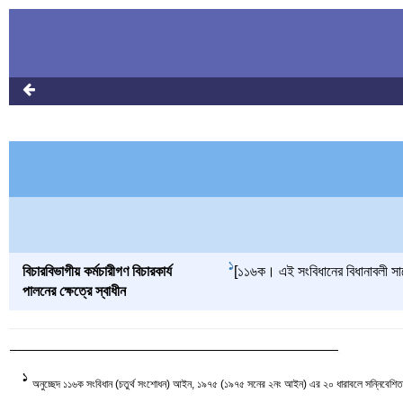
1
বিচারবিভাগীয় কর্মচারীগণ বিচারকার্য
[১১৬ক। এই সংবিধানের বিধানাবলী সাপেক্
পালনের ক্ষেত্রে স্বাধীন
1
অনুচ্ছেদ ১১৬ক সংবিধান (চতুর্থ সংশোধন) আইন, ১৯৭৫ (১৯৭৫ সনের ২নং আইন) এর ২০ ধারাবলে সন্নিবেশিত