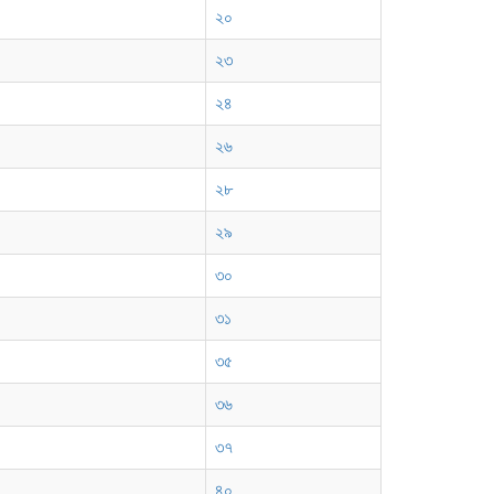
২০
২৩
২৪
২৬
২৮
২৯
৩০
৩১
৩৫
৩৬
৩৭
৪০