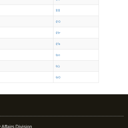
৪৪
৫৩
৫৮
৫৯
৬০
৬১
৬৩
 Affairs Division