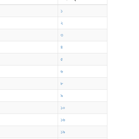
১
২
৩
৪
৫
৬
৮
৯
১০
১৬
১৯