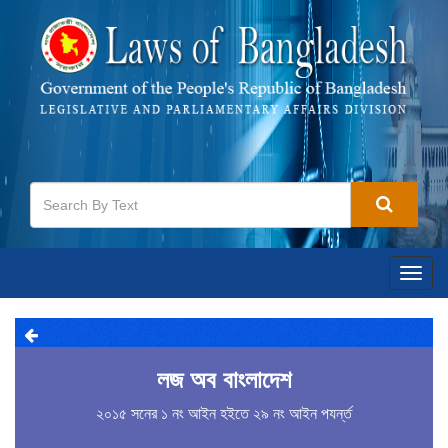
Togg
navig
লজ অব বাংলাদেশ
২০১৫ সনের ১ নং আইন হইতে ২৯ নং আইন পযর্ন্ত