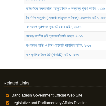
রাষ্ট্রপতির অবসরভাতা, আনুতোষিক ও অন্যান্য সুবিধা আইন, ২০১৬
বৈদেশিক অনুদান (স্বেচ্ছাসেবামূলক কার্যক্রম) রেগুলেশন আইন, ২০
বাংলাদেশ ন্যাশনাল ক্যাডেট কোর আইন, ২০১৬
বঙ্গবন্ধু জাতীয় কৃষি পুরস্কার ট্রাস্ট আইন, ২০১৬
বাংলাদেশ নার্সিং ও মিডওয়াইফারি কাউন্সিল আইন, ২০১৬
বাস র‍্যাপিড ট্রানজিট (বিআরটি) আইন, ২০১৬
Related Links
Bangladesh Government Official Web Site
Legislative and Parliamentary Affairs Division