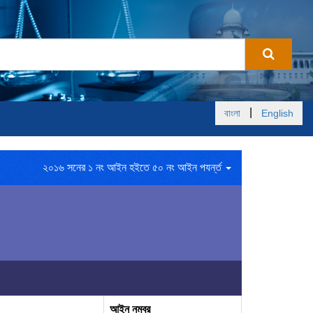
|
বাংলা
English
২০১৬ সনের ১ নং আইন হইতে ৫০ নং আইন পযর্ন্ত
আইন নম্বর