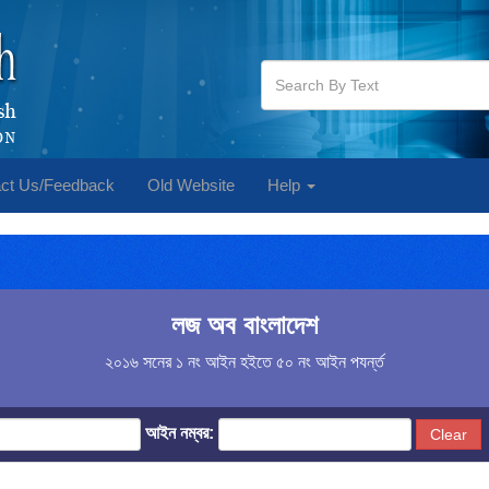
ct Us/Feedback
Old Website
Help
লজ অব বাংলাদেশ
২০১৬ সনের ১ নং আইন হইতে ৫০ নং আইন পযর্ন্ত
আইন নম্বর:
Clear