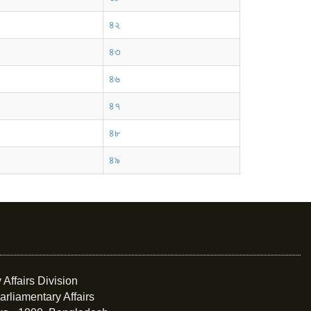
৪২
৪৩
৪৬
৪৭
৪৮
৪৯
 Affairs Division
arliamentary Affairs