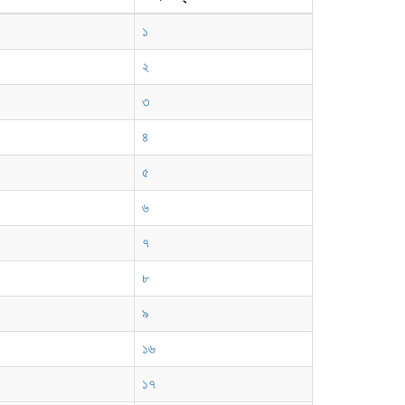
১
২
৩
৪
৫
৬
৭
৮
৯
১৬
১৭