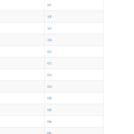
১৮
২৪
২৮
২৯
৩০
৩১
৩২
৩৩
৩৪
৩৫
৩৬
৩৮