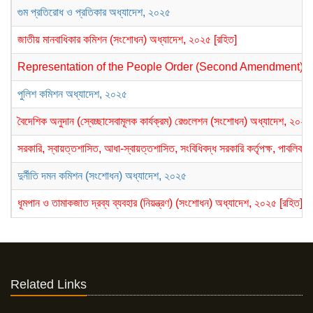
গুম প্রতিরোধ ও প্রতিকার অধ্যাদেশ, ২০২৫
জাতীয় মানবাধিকার কমিশন (সংশোধন) অধ্যাদেশ, ২০২৫ [রহিত]
Representation of the People Order (Second Amendment) Or
পুলিশ কমিশন অধ্যাদেশ, ২০২৫
বৈদেশিক অনুদান (স্বেচ্ছাসেবামূলক কার্যক্রম) রেগুলেশন (সংশোধন) অধ্যাদেশ, ২০২৫
সরকারি, স্বায়ত্তশাসিত, আধা-স্বায়ত্তশাসিত, সংবিধিবদ্ধ সরকারি কর্তৃপক্ষ, পাবলিক 
দুর্নীতি দমন কমিশন (সংশোধন) অধ্যাদেশ, ২০২৫
ধূমপান ও তামাকজাত দ্রব্য ব্যবহার (নিয়ন্ত্রণ) (সংশোধন) অধ্যাদেশ, ২০২৫ [রহিত]
Related Links