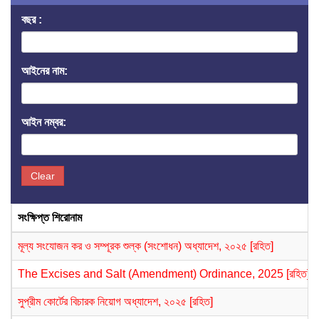
বছর :
আইনের নাম:
আইন নম্বর:
Clear
সংক্ষিপ্ত শিরোনাম
মূল্য সংযোজন কর ও সম্পূরক শুল্ক (সংশোধন) অধ্যাদেশ, ২০২৫ [রহিত]
The Excises and Salt (Amendment) Ordinance, 2025 [রহিত]
সুপ্রীম কোর্টের বিচারক নিয়োগ অধ্যাদেশ, ২০২৫ [রহিত]