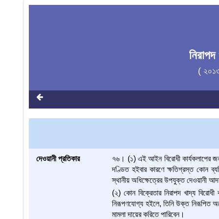
নিরাপদ
( ২০১
দেওয়ানী প্রতিকার
৭৬। (১) এই আইন বিরোধী কার্যকলাপের জন্য
দণ্ডিত হইবার কারণে ক্ষতিগ্রস্ত কোন ব্যক্
স্থানীয় অধিক্ষেত্রের উপযুক্ত দেওয়ানী 
(২) কোন বিক্রেতার নিরাপদ খাদ্য বিরোধী কা
নিরূপণযোগ্য হইলে, তিনি উক্ত নিরূপিত অর্থে
মামলা দায়ের করিতে পারিবেন।