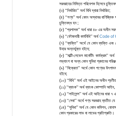
সরবরাহের নিমিত্ত পরিবেশক হিসেবে চুক্তিবদ
(৩) ‘‘নির্ধারিত’’ অর্থ বিধি দ্বারা নির্ধারিত;
(৪) ‘‘পণ্য’’ অর্থ কোন অস্থাবর বাণিজ্যিক 
চুক্তিবদ্ধ হন ;
(৫) ‘‘প্রশাসক’’ অর্থ ধারা ৪৮ এর অধীন সরক
(৬) ‘‘ফৌজদারী কার্যবিধি’’ অর্থ
Code of 
(৭) ‘‘ব্যক্তি’’ অর্থে যে কোন ব্যক্তি এবং 
উহার অন্তর্ভুক্ত হইবে;
(৮) ‘‘মাল্টি-লেভেল মার্কেটিং কার্যক্রম’’ অর
লভ্যাংশ বা অন্য কোন সুবিধা প্রদানের পরিক
(৯) ‘‘বিক্রেতা’’ অর্থে কোন পণ্যের উৎপাদন
হইবে;
(১০) ‘‘বিধি’’ অর্থ এই আইনের অধীন প্রণীত
(১১) ‘‘ব্যাংক’‘ অর্থ ব্যাংক কোম্পানি আই
(১২) ‘‘লাইসেন্স’’ অর্থ এই আইনের ধারা ৭ এ
(১৩) ‘‘সেবা’’ অর্থে পণ্য সরবরাহ ব্যতীত য
(১৪) ‘‘সুবিধা’’ অর্থ যে কোন কমিশন, বোনাস, 
কোন প্রকারের লাভ বা লাভের প্রতিশ্রুতি।