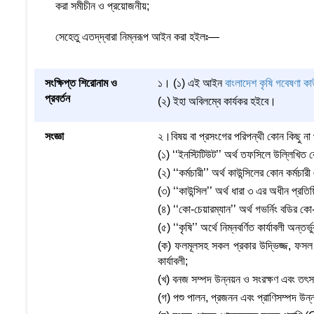
করা সমীচীন ও প্রয়োজনীয়;
সেহেতু এতদ্‌দ্বারা নিম্নরূপ আইন করা হইলঃ—
সংক্ষিপ্ত শিরোনাম ও
১। (১) এই আইন
বাংলাদেশ কৃষি গবেষণা ক
প্রবর্তন
(২) ইহা অবিলম্বে কার্যকর হইবে।
সংজ্ঞা
২।বিষয় বা প্রসংগের পরিপন্থী কোন কিছু 
(১) ‘‘ইনস্টিটিউট’’ অর্থ তফসিলে উল্লিখিত 
(২) ‘‘কর্মচারী’’ অর্থ কাউন্সিলের কোন কর্মচার
(৩) ‘‘কাউন্সিল’’ অর্থ ধারা ৩ এর অধীন প্রতিষ
(৪) ‘‘কো-চেয়ারম্যান’’ অর্থ গভর্নিং বডির কো
(৫) ‘‘কৃষি’’ অর্থে নিম্নবর্ণিত কার্যাবলী অন্ত
(ক) ফলমূলসহ সকল প্রকার উদ্ভিজ্জ, ফসল উ
কার্যাবলী;
(খ) বনজ সম্পদ উন্নয়ন ও সংরক্ষণ এবং তৎসংক্
(গ) পশু পালন, প্রজনন এবং প্রাণিসম্পদ উন্ন