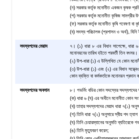
(ন) সরকার কর্তৃক মনোনীত একজন কৃষক প্রতি
(প) সরকার কর্তৃক মনোনীত কৃষিজ সামগ্রীর উ
(ফ) সরকার কর্তৃক মনোনীত কৃষি গবেষণা বা
(ব) সদস্য পরিচালক (প্রশাসন ও অর্থ), যিন
সদস্যপদের মেয়াদ
৭। (১) ধারা ৮ এর বিধান সাপেক্ষে, ধারা
মনোনয়নের তারিখ হইতে পরবর্তী তিন বৎসর।
(২) উপ-ধারা (১) এ উল্লিখিত যে কোন মনোনীত
(৩) উপ-ধারা (১) এবং (২) এর বিধান সত্ত্
কোন ব্যক্তি বা কর্মকর্তাকে মনোনয়ন প্রদান 
সদস্যপদের অবসান
৮। গভর্নিং বডির কোন সদস্যের সদস্যপদের
(ক) ধারা ৬ (ঘ) এর অধীনে মনোনীত কোন সংসদ
(খ) তাহার সদস্যপদের মেয়াদ ধারা ৭(১) অনুসা
(গ) তিনি ধারা ৭(২) অনুসারে স্বীয় পদ ত্যাগ
(ঘ) তিনি চেয়ারম্যানের অনুমতি ব্যতিরেকে গ
(ঙ) তিনি মৃত্যুবরণ করেন;
(চ) তিনি কোন এখতিয়ারসম্পন্ন আদালত কর্তৃ