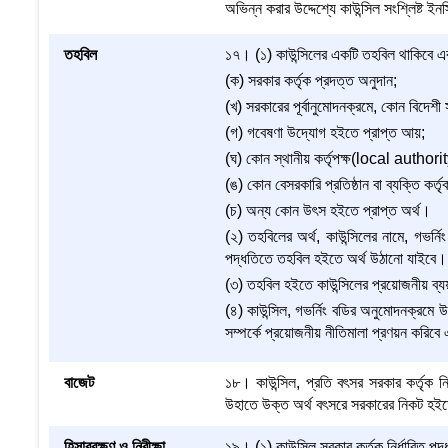
অভিন্ন করার উদ্দেশ্যে কাউন্সিল সংশ্লিষ্ট ই
তহবিল
১৭। (১) কাউন্সিলের একটি তহবিল থাকিবে এব
(ক) সরকার কর্তৃক প্রদত্ত অনুদান;
(খ) সরকারের পূর্বানুমোদনক্রমে, কোন বিদেশী
(গ) গবেষণা উদ্যোগ হইতে প্রাপ্ত আয়;
(ঘ) কোন স্থানীয় কর্তৃপক্ষ(local authority
(ঙ) কোন বেসরকারি প্রতিষ্ঠান বা ব্যক্তি কর্ত
(চ) অন্য কোন উৎস হইতে প্রাপ্ত অর্থ।
(২) তহবিলের অর্থ, কাউন্সিলের নামে, গভর্নি
পদ্ধতিতে তহবিল হইতে অর্থ উঠানো যাইবে।
(৩) তহবিল হইতে কাউন্সিলের প্রয়োজনীয় ব্যয়
(৪) কাউন্সিল, গভর্নিং বডির অনুমোদনক্রমে 
সম্পর্কে প্রয়োজনীয় নীতিমালা প্রণয়ন করিব
বাজেট
১৮। কাউন্সিল, প্রতি বৎসর সরকার কর্তৃক নি
উহাতে উক্ত অর্থ বৎসরে সরকারের নিকট হইতে
হিসাবরক্ষণ ও নিরীক্ষা
১৯। (১) কাউন্সিল সরকার কর্তৃক নির্ধারিত পদ্