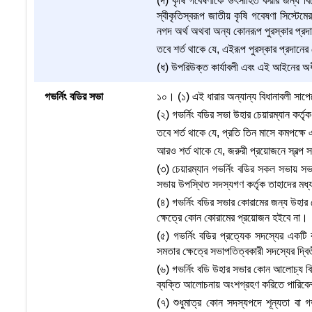
(দ) কৃষি গবেষণাকে উৎসাহিত করার জন্য বি
স্বীকৃতিস্বরূপ জাতীয় কৃষি গবেষণা সিস্টেমের 
নগদ অর্থ অথবা অন্য কোনরূপ পুরস্কার প্রদা
তবে শর্ত থাকে যে, এইরূপ পুরস্কার প্রদান
(ধ) উপরিউক্ত কার্যাবলী এবং এই আইনের অধীন
গভর্নিং বডির সভা
১০। (১) এই ধারার অন্যান্য বিধানাবলী সাপেক্
(২) গভর্নিং বডির সভা উহার চেয়ারম্যান কর্তৃক
তবে শর্ত থাকে যে, প্রতি তিন মাসে কমপক্ষে এ
আরও শর্ত থাকে যে, জরুরী প্রয়োজনে স্বল্
(৩) চেয়ারম্যান গভর্নিং বডির সকল সভায় স
সভায় উপস্থিত সদস্যগণ কর্তৃক তাহাদের ম
(৪) গভর্নিং বডির সভার কোরামের জন্য উহার
ক্ষেত্রে কোন কোরামের প্রয়োজন হইবে না।
(৫) গভর্নিং বডির প্রত্যেক সদস্যের একটি
সমতার ক্ষেত্রে সভাপতিত্বকারী সদস্যের দ্বিত
(৬) গভর্নিং বডি উহার সভার কোন আলোচ্য বি
ব্যক্তি আলোচনায় অংশগ্রহণ করিতে পারিবেন
(৭) শুধুমাত্র কোন সদস্যপদে শূন্যতা বা গভ