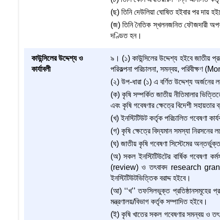
(ছ) তিনি দেউলিয়া ঘোষিত হইবার পর দায় হইত
(জ) তিনি নৈতিক স্খলনজনিত ফৌজদারী অপরাধের
দণ্ডিত হন।
কাউন্সিলের উদ্দেশ্য ও
৯। (১) কাউন্সিলের উদ্দেশ্য হইবে জাতীয় প্
কার্যাবলী
পরিকল্পনা পরিচালনা, সমন্বয়, পরিবীক্ষণ (M
(২) উপ-ধারা (১) এ বর্ণিত উদ্দেশ্য অর্জনের লক
(ক) কৃষি সম্পর্কিত জাতীয় নীতিমালার ভিত্তি
এবং কৃষি গবেষণার ক্ষেত্রে বিদেশী সহায়তার ব্
(খ) ইনস্টিটিউট কর্তৃক পরিচালিত গবেষণা কার্য
(গ) কৃষি ক্ষেত্রে বিদ্যমান সমস্যা নিরসনের লক্
(ঘ) জাতীয় কৃষি গবেষণা সিস্টেমের অন্তর্ভু
(অ) সকল ইনস্টিটিউটের বার্ষিক গবেষণা কর্মস
(review) ও তৎবাবদ research grant যা 
ইনস্টিটিউটভিত্তিক বরাদ্দ হইবে।
(আ) ‘‘খ’’ তফসিলভুক্ত প্রতিষ্ঠানসমূহের প্রশা
মন্ত্রণালয়/বিভাগ কর্তৃক সম্পাদিত হইবে।
(ই) কৃষি খাতের সকল গবেষণার সমন্বয় ও তৎসংশ্ল