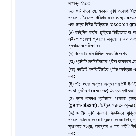
সম্পন্ন হইবেঃ
তবে শর্ত থাকে যে, সরকার কৃষি গবেষণা সিস্টে
গবেষণায় দ্বৈততা পরিহার করার লক্ষ্যে rese
এবং উক্ত বিধির ভিত্তিতে research gr
(ঙ) কাউন্সিল কর্তৃক, চুক্তির ভিত্তিতে 
এইরূপ গবেষণা প্রস্তাব অনুমোদন করা এবং উ
মূল্যায়ন ও পরীক্ষা করা;
(চ) গবেষণার মান নিশ্চিত করার উদ্দেশ্যে—
(অ) প্রতিটি ইনস্টিটিউটের গৃহীত কার্যক্রম এ
(আ) প্রতিটি ইনস্টিটিউটের গৃহীত কার্যক্রম এ
করা;
(ই) পাঁচ বৎসর অন্তর অন্তর প্রতিটি ইনস্টিট
দ্বারা পুনরীক্ষণ (review) এর ব্যবস্থা করা;
(ছ) নূতন গবেষণা প্রতিষ্ঠান, গবেষণা কেন্দ
(germ-plasm) , উদ্ভিদ প্রবর্তন কেন্দ্র 
(জ) জাতীয় কৃষি গবেষণা সিস্টেমকে যুক্তি
গবেষণাস্থল বা গবেষণা কেন্দ্র, গবেষণাগার, গ্র
স্থাপনার সংখ্যা, অবস্থান ও কার্য পরিধি নির্ধ
করা;