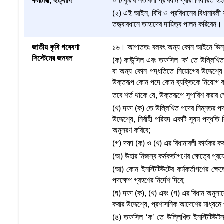
কর্মচারী, ইত্যাদি
ও চাকুরীর শর্তাবলী প্রবিধান দ্বারা নির্ধারিত 
(২) এই আইন, বিধি ও প্রবিধানের বিধানাবলী সাপ
তত্ত্বাবধানে তাহাদের দায়িত্ব পালন করিবেন।
জাতীয় কৃষি গবেষণা
১৬। আপাততঃ বলবৎ অন্য কোন আইনে ভিন্ন
সিস্টেমের জনবল
(ক) কাউন্সিল এবং তফসিল ‘ক’ তে উল্লিখিত ক
বা অন্য কোন পদ্ধতিতে নিয়োগের উদ্দেশ্যে
উক্তরূপ কোন পদে কোন ব্যক্তিকে নিয়োগ কর
তবে শর্ত থাকে যে, উক্তরূপে সুপারিশ করার ক্ষ
(খ) দফা (ক) তে উল্লিখিত পদের নিম্নতর পদসমূ
উদ্দেশ্যে, নির্বাহী পরিষদ একটি সুষম পদ্ধ
অনুসরণ করিবে;
(গ) দফা (ক) ও (খ) এর বিধানাবলী কার্যকর কর
(অ) উহার নিজস্ব কর্মকর্তাগণের ক্ষেত্রে প্র
(আ) কোন ইনস্টিটিউটের কর্মকর্তাগণের ক্ষে
পদক্ষেপ গ্রহণের নির্দেশ দিবে;
(ঘ) দফা (ক), (খ) এবং (গ) এর বিধান অনুসারে 
করার উদ্দেশ্যে, প্রশাসনিক আদেশের মাধ্যমে প
(ঙ) তফসিল ‘ক’ তে উল্লিখিত ইনস্টিটিউটসমূহে