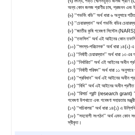
(ঘ) মৎস্য, শক্ত খোলসযুক্ত জলজ প্রাণি (Cr
অন্য কোন জলজ প্রাণীর চাষ, প্রজনন এবং উন
(৬) ‘‘গভর্নিং বডি’’ অর্থ ধারা ৬ অনুসারে গঠিত
(৭) ‘‘চেয়ারম্যান’’ অর্থ গভর্নিং বডির চেয়ারম্য
(৮) ‘‘জাতীয় কৃষি গবেষণা সিস্টেম (NARS) বা
(৯) ‘‘তফসিল’’ অর্থ এই আইনের কোন তফস
(১০) ‘‘সদস্য-পরিচালক’’ অর্থ ধারা ১৪(২) 
(১১) ‘‘নির্বাহী চেয়ারম্যান’’ অর্থ ধারা ১৩ এর অ
(১২) ‘‘নির্ধারিত’’ অর্থ এই আইনের অধীন প্রণীত
(১৩) ‘‘নির্বাহী পরিষদ’’ অর্থ ধারা ১১ অনুসারে 
(১৪) ‘‘প্রবিধান’’ অর্থ এই আইনের অধীন প্র
(১৫) ‘‘বিধি’’ অর্থ এই আইনের অধীন প্রণীত 
(১৬) ‘‘রিসার্চ গ্রান্ট (research grant) 
গবেষণা উপখাতে এবং গবেষণা সহায়তায় মঞ্জুরী
(১৭) ‘‘সচিবালয়’’ অর্থ ধারা ১৪(১) এ উল্লিখ
(১৮) ‘‘সহযোগী সংগঠন’’ অর্থ এমন কোন সংগঠ
স্বীকৃত।