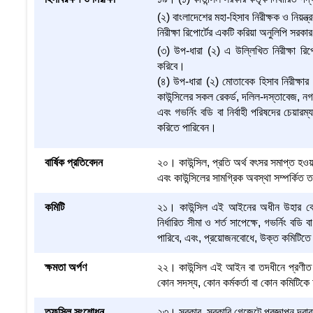
(২) বাংলাদেশের মহা-হিসাব নিরীক্ষক ও নিয়ন্ত
নিরীক্ষা রিপোর্টের একটি করিয়া অনুলিপি সরক
(৩) উপ-ধারা (২) এ উল্লিখিত নিরীক্ষা রি
করিবে।
(৪) উপ-ধারা (২) মোতাবেক হিসাব নিরীক্ষার উ
কাউন্সিলের সকল রেকর্ড, দলিল-দস্তাবেজ, নগদ
এবং গভর্নিং বডি বা নির্বাহী পরিষদের চেয়ারম্
করিতে পারিবেন।
বার্ষিক প্রতিবেদন
২০। কাউন্সিল, প্রতি অর্থ বৎসর সমাপ্ত হওয়ার
এবং কাউন্সিলের সামগ্রিক অবস্থা সম্পর্কিত
কমিটি
২১। কাউন্সিল এই আইনের অধীন উহার কোন ক
নির্ধারিত সীমা ও শর্ত সাপেক্ষে, গভর্নিং বড
পারিবে, এবং, প্রয়োজনবোধে, উক্ত কমিটিতে 
ক্ষমতা অর্পণ
২২। কাউন্সিল এই আইন বা তদধীনে প্রণীত বিধ
কোন সদস্য, কোন কর্মকর্তা বা কোন কমিটিকে
তফসিল সংশোধন
২৩। সরকার, সরকারি গেজেটে প্রজ্ঞাপন দ্ব