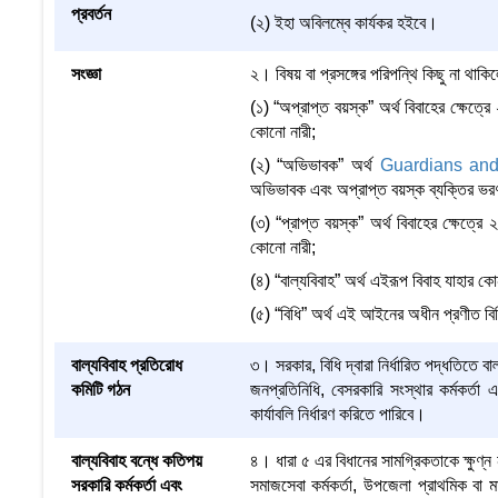
প্রবর্তন
(২) ইহা অবিলম্বে কার্যকর হইবে।
সংজ্ঞা
২। বিষয় বা প্রসঙ্গের পরিপন্থি কিছু না থা
(১) “অপ্রাপ্ত বয়স্ক” অর্থ বিবাহের ক্ষেত্
কোনো নারী;
(২) “অভিভাবক” অর্থ
Guardians and
অভিভাবক এবং অপ্রাপ্ত বয়স্ক ব্যক্তির ভরণ
(৩) “প্রাপ্ত বয়স্ক” অর্থ বিবাহের ক্ষেত্
কোনো নারী;
(৪) “বাল্যবিবাহ” অর্থ এইরূপ বিবাহ যাহার ক
(৫) “বিধি” অর্থ এই আইনের অধীন প্রণীত ব
বাল্যবিবাহ প্রতিরোধ
৩। সরকার, বিধি দ্বারা নির্ধারিত পদ্ধতিতে ব
কমিটি গঠন
জনপ্রতিনিধি, বেসরকারি সংস্থার কর্মকর্তা 
কার্যাবলি নির্ধারণ করিতে পারিবে।
বাল্যবিবাহ বন্ধে কতিপয়
৪। ধারা ৫ এর বিধানের সামগ্রিকতাকে ক্ষুণ্ন না
সরকারি কর্মকর্তা এবং
সমাজসেবা কর্মকর্তা, উপজেলা প্রাথমিক বা মাধ