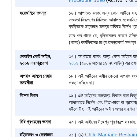
Procedure, 1898
(Act No. V of 18
সরেজমিনে তদন্ত
১৬। আপাতত বলবৎ অন্য কোন আইনে যাহা কিছ
সত্যতা নিরূপণের নিমিত্ত আদালত সরেজমিনে 
ব্যক্তিকে উক্তরূপ তদন্ত করিবার নির্দেশ প্
তবে শর্ত থাকে যে, যুক্তিসঙ্গত কারণে উল্
(পনের) কার্যদিবসের মধ্যে তদন্তকার্য সম্
মোবাইল কোর্ট আইন,
১৭। আপাতত বলবৎ অন্য কোন আইনে যাহা 
২০০৯ এর প্রয়োগ
২০০৯
(২০০৯ সালের ৫৯ নং আইন) এর তফসিল
অপরাধ আমলে নেয়ার
১৮। এই আইনের অধীন কোনো অপরাধ সংঘটি
সময়সীমা
গ্রহণ করিবে না।
বিশেষ বিধান
১৯। এই আইনের অন্যান্য বিধানে যাহা কিছুই থা
আদালতের নির্দেশ এবং পিতা-মাতা বা প্রযোজ্য 
হইলে উহা এই আইনের অধীন অপরাধ বলিয়া 
বিধি প্রণয়নের ক্ষমতা
২০। এই আইনের উদ্দেশ্য পূরণকল্পে সরকার, স
রহিতকরণ ও হেফাজত
২১। (১)
Child Marriage Restrain