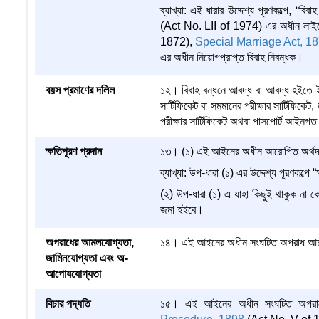
ব্যাখ্যা: এই ধারার উদ্দেশ্য পূরণকল্পে, “বিবা
(Act No. LII of 1974) এর অধীন লাইসেন্সপ
1872),
Special Marriage Act, 1
এর অধীন নিয়োগপ্রাপ্ত বিবাহ নিবন্ধক।
বয়স প্রমাণের দলিল
১২। বিবাহ বন্ধনে আবদ্ধ বা আবদ্ধ হইতে ইচ্
সার্টিফিকেট বা সমমানের পরীক্ষার সার্টিফিকেট,
পরীক্ষার সার্টিফিকেট অথবা পাসপোর্ট আইনগ
ক্ষতিপূরণ প্রদান
১৩। (১) এই আইনের অধীন আরোপিত অর্থদণ্ড হ
ব্যাখ্যা: উপ-ধারা (১) এর উদ্দেশ্য পূরণকল্পে 
(২) উপ-ধারা (১) এ যাহা কিছুই থাকুক না 
জমা হইবে।
অপরাধের আমলযোগ্যতা,
১৪। এই আইনের অধীন সংঘটিত অপরাধ আম
জামিনযোগ্যতা এবং অ-
আপোষযোগ্যতা
বিচার পদ্ধতি
১৫। এই আইনের অধীন সংঘটিত অপরাধের ব