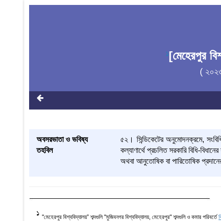
[মেহেরপুর ব
1
( ২০২
অবসরভাতা ও ভবিষ্য
৫২। সিন্ডিকেটের অনুমোদনক্রমে, সংবিধি দ
তহবিল
কল্যাণার্থে প্রচলিত সরকারি বিধি-বিধান
অথবা আনুতোষিক বা পারিতোষিক প্রদানের
1
"মেহেরপুর বিশ্ববিদ্যালয়” শব্দগুলি "মুজিবনগর বিশ্ববিদ্যালয়, মেহেরপুর" শব্দগুলি ও কমার পরিবর্তে
ব