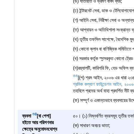
(ড) যাতায়াত ও ভ্রমণ বাবদ ব্যয়;
(ঢ) ইন্টারনেট সেবা, ডাক ও টেলিযোগাযোগ 
(ণ) আইনি সেবা, নিরীক্ষা সেবা ও অন্যান্য
(ত) আপ্যায়ন ও অতিথিশালা সংক্রান্ত ব্
(থ) তৃতীয় তফসিল সাপেক্ষে, বৈদেশিক মুদ
(দ) কোনো ক্লাব বা বাণিজ্যিক সমিতিতে প্
(ধ) সরকার কর্তৃক স্পন্সরকৃত কোনো ট্রে
(ন)রয়্যালটি, কারিগরি ফি, হেড অফিস ব্য
33
[(প) শ্রম আইন, ২০০৬ এর ধারা ২৩৪
শ্রমিক কল্যাণ ফাউন্ডেশন আইন, ২০০৬
তহবিলে প্রদেয় অর্থ যাহা প্রদর্শিত নীট
(ফ) সম্পূর্ণ ও একান্তভাবে ব্যবসায়ের উদ্দ
34
ব্যবসা
[বা পেশা]
৫০। (১) নিম্নবর্ণিত ব্যয়সমূহ তৃতীয় তফ
হইতে আয় পরিগণনার
(ক) সাধারণ অবচয় ভাতা;
ক্ষেত্রে অনুমোদনযোগ্য