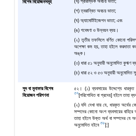
(খ) প্রারম্ভিক অবচয় ভাতা;
বিশেষ বিয়োজনসমূহ
(গ) ত্বরান্বিত অবচয় ভাতা;
(ঘ) অ্যামোর্টাইজেশন ভাতা; এবং
(ঙ) গবেষণা ও উন্নয়ন ব্যয়।
(২) তৃতীয় তফসিলে বর্ণিত কোনো পরিসম
অপেক্ষা কম হয়, তাহা হইলে করদাতা কর্ত
অঙ্ক।
(৩) ধারা ৫১ অনুযায়ী অনুমোদিত কুঋণ ব্
(৪) ধারা ৫২ ও ৫৩ অনুযায়ী অনুমোদিত সু
সুদ বা মুনাফার বিশেষ
৫২। (১) ব্যবসায়ের উদ্দেশ্যে ধারকৃ
37
বিয়োজন পরিগণনা
[পরিশোধিত বা প্রদেয়] হইলে তাহা ব্
(২) যদি দেখা যায় যে, ধারকৃত অর্থের ক
সম্পদের কোনো অংশ ব্যবসায়ের বাহিরে অন
তাহা হইলে উক্ত অর্থ বা সম্পদের যে অ
38
অনুমোদিত হইবে
[:]