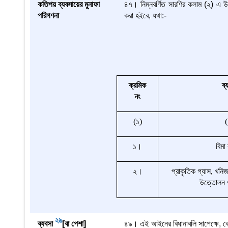
কতিপয় ব্যবসায়ের মুনাফা
৪৭। নিম্নবর্ণিত সারণির কলাম (২) এ উ
পরিগণনা
করা হইবে, যথা:-
ক্রমিক
ব্
নং
(
১
)
(
১
।
বিমা
২
।
প্রাকৃতিক
গ্যাস
,
খনি
উত্তোলন
29
ব্যবসা
[বা পেশা]
৪৯। এই আইনের বিধানাবলি সাপেক্ষে, ক