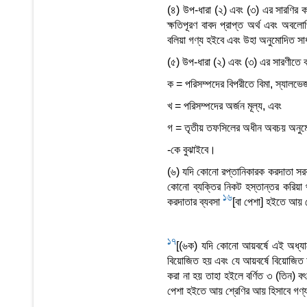
(৪) উপ-ধারা (২) এবং (৩) এর সারণির কলা
ক্ষতিপূরণ বাবদ প্রাপ্ত অর্থ এবং অবলো
বলিয়া গণ্য হইবে এবং উহা অনুমোদিত সা
(৫) উপ-ধারা (২) এবং (৩) এর সারণীতে বর
ক = পরিসম্পদের বিপরীতে বিমা, স্যালভেজ 
খ = পরিসম্পদের অর্জন মূল্য, এবং
গ = তৃতীয় তফসিলের অধীন অবচয় অনুমো
-কে বুঝাইবে।
(৬) যদি কোনো রপ্তানিকারক করদাতা সরকা
কোনো ব্যক্তির নিকট হস্তান্তর করিয়া
16
করদাতার ব্যবসা
[বা পেশা] হইতে আয় 
17
[(৬ক) যদি কোনো আয়বর্ষে এই অধ্যা
বিয়োজিত হয় এবং যে আয়বর্ষে বিয়োজিত হ
করা না হয় তাহা হইলে বর্ণিত ৩ (তিন) ব
পেশা হইতে আয় শ্রেণির আয় হিসাবে গণ্