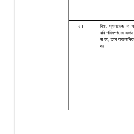
২।
বিমা
,
স্যালভেজ
বা
ক
যদি
পরিসম্পদের
অর্জন
না
হয়
,
তবে
অবলোপিত
হয়