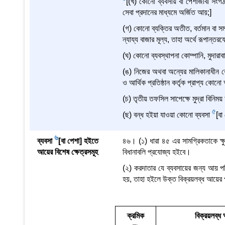
[(খ) কোনো ব্যবসায় বা পেশাজীবী সং
সেবা প্রদানের মাধ্যমে অর্জিত আয়;]
(গ) কোনো ব্যক্তির অতীত, বর্তমান বা সম্
ন্যায্য বাজার মূল্য, তাহা অর্থে রূপান্ত
(ঘ) কোনো ব্যবস্থাপনা কোম্পানি, মুদারাব
(ঙ) নিজের অথবা অন্যের মালিকানাধীন ক
ও আর্থিক প্রতিষ্ঠান কর্তৃক প্রাপ্য কোনো 
(চ) তৃতীয় তফসিল সাপেক্ষে মুদ্রা বিন
5
(ছ) বন্ধ হইয়া যাওয়া কোনো ব্যবসা
[ব
6
ব্যবসা
[বা পেশা] হইতে
৪৬। (১) ধারা ৪৫ এর সামগ্রিকতাকে ক্ষুণ
আয়ের বিশেষ ক্ষেত্রসমূহ
বিধানাবলি প্রযোজ্য হইবে।
(২) করদাতার যে ব্যবসায়ের জন্য আয় প
হয়, তাহা হইলে উক্ত বিক্রয়লব্ধ আয়ের প
ক্রমিক
বিক্রয়লব্ধ