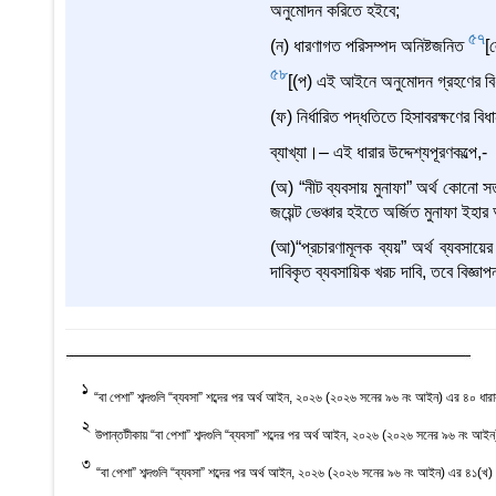
অনুমোদন করিতে হইবে;
57
(ন) ধারণাগত পরিসম্পদ অনিষ্টজনিত
[
58
[(প) এই আইনে অনুমোদন গ্রহণের বিধ
(ফ) নির্ধারিত পদ্ধতিতে হিসাবরক্ষণের 
ব্যাখ্যা।– এই ধারার উদ্দেশ্যপূরণকল্পে,-
(অ) “নীট ব্যবসায় মুনাফা” অর্থ কোনো সত
জয়েন্ট ভেঞ্চার হইতে অর্জিত মুনাফা ইহার 
(আ)“প্রচারণামূলক ব্যয়” অর্থ ব্যবসায়ে
দাবিকৃত ব্যবসায়িক খরচ দাবি, তবে বিজ্ঞা
1
“বা পেশা” শব্দগুলি “ব্যবসা” শব্দের পর অর্থ আইন, ২০২৬ (২০২৬ সনের ৯৬ নং আইন) এর ৪০ ধার
2
উপান্তটীকায় “বা পেশা” শব্দগুলি “ব্যবসা” শব্দের পর অর্থ আইন, ২০২৬ (২০২৬ সনের ৯৬ নং আই
3
“বা পেশা” শব্দগুলি “ব্যবসা” শব্দের পর অর্থ আইন, ২০২৬ (২০২৬ সনের ৯৬ নং আইন) এর ৪১(খ) 