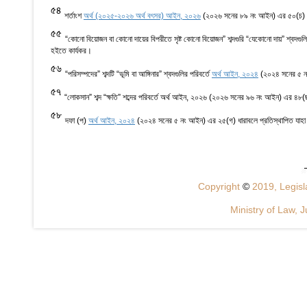
54
শর্তাংশ
অর্থ (২০২৫-২০২৬ অর্থ বৎসর) আইন, ২০২৬
(২০২৬ সনের ৮৯ নং আইন) এর ৫০(চ) ধ
55
“কোনো বিয়োজন বা কোনো দায়ের বিপরীতে সৃষ্ট কোনো বিয়োজন” শব্দগুরি “যেকোনো দায়” শ্বদগুলি
হইতে কার্যকর।
56
“পরিসম্পদের” শব্দটি “ভূমি বা আঙ্গিনার” শ্বদগুলির পরিবর্তে
অর্থ আইন, ২০২৪
(২০২৪ সনের ৫ নং
57
“লোকসান” শব্দ “ক্ষতি” শব্দের পরিবর্তে অর্থ আইন, ২০২৬ (২০২৬ সনের ৯৬ নং আইন) এর ৪৮(ছ
58
দফা (প)
অর্থ আইন, ২০২৪
(২০২৪ সনের ৫ নং আইন) এর ২৫(গ) ধারাবলে প্রতিস্থাপিত যাহা
Copyright
©
2019, Legisla
Ministry of Law, J