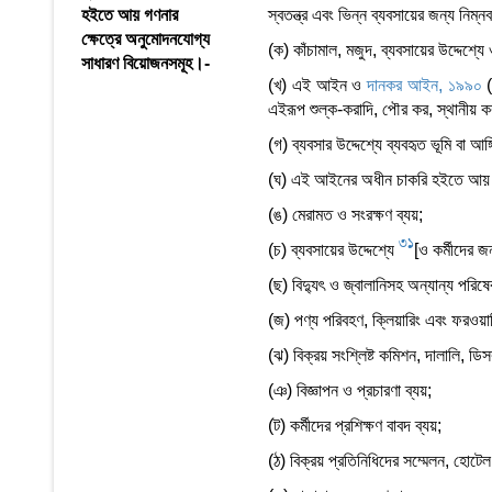
হইতে আয় গণনার
স্বতন্ত্র এবং ভিন্ন ব্যবসায়ের জন্য নিম্
ক্ষেত্রে অনুমোদনযোগ্য
(ক) কাঁচামাল, মজুদ, ব্যবসায়ের উদ্দেশ্
সাধারণ বিয়োজনসমূহ।-
(খ) এই আইন ও
দানকর আইন, ১৯৯০
(
এইরূপ শুল্ক-করাদি, পৌর কর, স্থানীয় ক
(গ) ব্যবসার উদ্দেশ্যে ব্যবহৃত ভূমি বা 
(ঘ) এই আইনের অধীন চাকরি হইতে আয় হিস
(ঙ) মেরামত ও সংরক্ষণ ব্যয়;
31
(চ) ব্যবসায়ের উদ্দেশ্যে
[ও কর্মীদের জ
(ছ) বিদ্যুৎ ও জ্বালানিসহ অন্যান্য পরিষেব
(জ) পণ্য পরিবহণ, ক্লিয়ারিং এবং ফরওয়ার্ড
(ঝ) বিক্রয় সংশ্লিষ্ট কমিশন, দালালি, ডিসকাউ
(ঞ) বিজ্ঞাপন ও প্রচারণা ব্যয়;
(ট) কর্মীদের প্রশিক্ষণ বাবদ ব্যয়;
(ঠ) বিক্রয় প্রতিনিধিদের সম্মেলন, হোটে