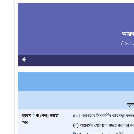
আয়ক
( ২০২
ব্য
2
ব্যবসা
[বা পেশা] হইতে
৪৫। করদাতার নিম্নবর্ণিত আয়সমূহ ব্যব
আয়
(ক) আয়বর্ষের যেকোনো সময়ে করদাতা কর্ত
4