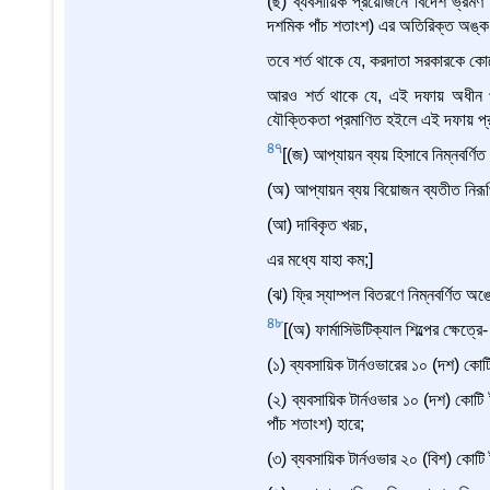
(ছ) ব্যবসায়িক প্রয়োজনে বিদেশ ভ্রমণ সম
দশমিক পাঁচ শতাংশ) এর অতিরিক্ত অঙ্ক
তবে শর্ত থাকে যে, করদাতা সরকারকে কোন
আরও শর্ত থাকে যে, এই দফায় অধীন পর
যৌক্তিকতা প্রমাণিত হইলে এই দফায় প্র
47
[(জ) আপ্যায়ন ব্যয় হিসাবে নিম্নবর্ণ
(অ) আপ্যায়ন ব্যয় বিয়োজন ব্যতীত নির
(আ) দাবিকৃত খরচ,
এর মধ্যে যাহা কম;]
(ঝ) ফ্রি স্যাম্পল বিতরণে নিম্নবর্ণিত 
48
[(অ) ফার্মাসিউটিক্যাল শিল্পের ক্ষেত্রে-
(১) ব্যবসায়িক টার্নওভারের ১০ (দশ) কোট
(২) ব্যবসায়িক টার্নওভার ১০ (দশ) কো
পাঁচ শতাংশ) হারে;
(৩) ব্যবসায়িক টার্নওভার ২০ (বিশ) কোট