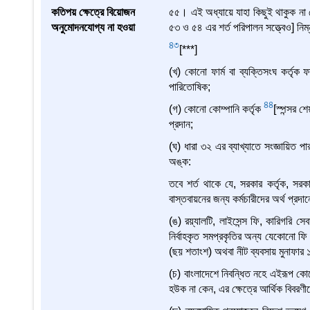
কতিপয় ক্ষেত্রে বিয়োজন
৫৫। এই অধ্যায়ে যাহা কিছুই থাকুক না কে
অনুমোদনযোগ্য না হওয়া
৫৩ ও ৫৪ এর শর্ত পরিপালন সত্ত্বেও] নিম
43
[***]
(খ) কোনো ফার্ম বা ব্যক্তিসংঘ কর্তৃক
পারিতোষিক;
44
(গ) কোনো কোম্পানি কর্তৃক
[স্পন্সর শ
প্রদান;
(ঘ) ধারা ৩২ এর ব্যাখ্যাতে সংজ্ঞায়িত 
অঙ্ক:
তবে শর্ত থাকে যে, সরকার কর্তৃক, সরকার
বাস্তবায়নের জন্য কর্মচারীদের অর্থ প্রদ
(ঙ) রয়্যালটি, লাইসেন্স ফি, কারিগরি সে
নির্বাহকৃত সমপ্রকৃতির অন্য যেকোনো ফি ব
(ছয় শতাংশ) অথবা নীট ব্যবসায় মুনাফার
(চ) বাংলাদেশে নিবন্ধিত নহে এইরূপ কোন
হউক না কেন, এর ক্ষেত্রে আর্থিক বিবরণী