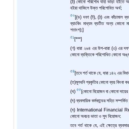
(ঠ) কোনো পরিশোধ যাহা ভাড়া হইতে আয় 
হইয়া থাকিলে উক্ত পরিশোধিত অর্থ;
50
[(ড) দফা (ট), (ঠ) এবং কাঁচামাল 
ব্যাংকিং মাধ্যম ব্যতীত অন্য কোনো 
শতাংশ);]
51
[***]
(ণ) ধারা ২৬৪ এর উপ-ধারা (৩) এর দ
কোনো ব্যক্তিকে পরিশোধিত কোনো অঙ্ক, যদ
54
[তবে শর্ত থাকে যে, ধারা ১৪২ এর বিধ
(ত)মূলধনি প্রকৃতির কোনো ব্যয় কিংবা ক
55
(থ)
[কোনো বিয়োজন বা কোনো দায়ের বিপ
(দ) ব্যবসায়িক কর্মকান্ডের সহিত সম্পর্ক
(ধ) International Financial Re
কোনো অবচয় ভাতা ও সুদ বিয়োজন:
তবে শর্ত থাকে যে, এই ক্ষেত্রে ব্যবসার